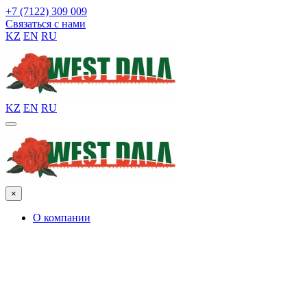
+7 (7122) 309 009
Связаться с нами
KZ
EN
RU
KZ
EN
RU
×
О компании