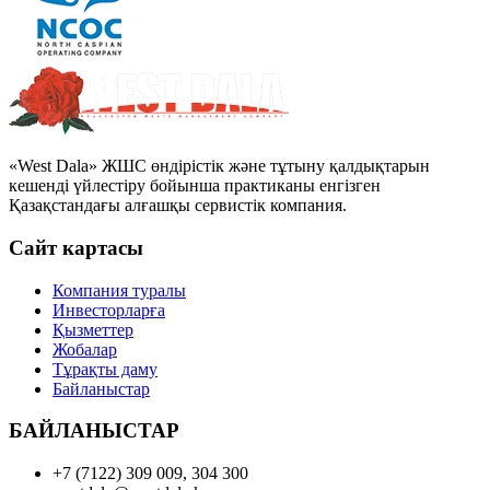
«West Dala» ЖШС өндірістік және тұтыну қалдықтарын
кешенді үйлестіру бойынша практиканы енгізген
Қазақстандағы алғашқы сервистік компания.
Сайт картасы
Компания туралы
Инвесторларға
Қызметтер
Жобалар
Тұрақты даму
Байланыстар
БАЙЛАНЫСТАР
+7 (7122) 309 009, 304 300