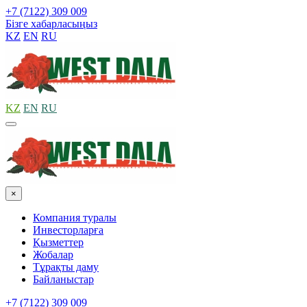
+7 (7122) 309 009
Бізге хабарласыңыз
KZ
EN
RU
KZ
EN
RU
×
Компания туралы
Инвесторларға
Қызметтер
Жобалар
Тұрақты даму
Байланыстар
+7 (7122) 309 009