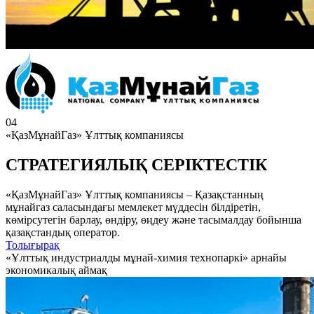
04
«ҚазМұнайГаз» Ұлттық компаниясы
СТРАТЕГИЯЛЫҚ СЕРІКТЕСТІК
«ҚазМұнайГаз» Ұлттық компаниясы – Қазақстанның
мұнайгаз саласындағы мемлекет мүддесін білдіретін,
көмірсутегін барлау, өндіру, өңдеу және тасымалдау бойынша
қазақстандық оператор.
Толығырақ
«Ұлттық индустриалды мұнай-химия технопаркі» арнайы
экономикалық аймақ