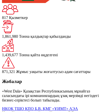
817
Қызметкер
1,861,980
Тонна қалдықтар қабылданды
1,439,677
Тонна қайта өңделгені
871,321
Жұмыс уақыты жоғалтусыз адам сағаттары
Жобалар
«West Dala» Қазақстан Республикасының мұнайгаз
саласындағы ірі комианиялардың ұзақ мерзімді негіздегі
бизнес-серіктесі болып табылады.
НКОК
ТШО
КПО Б.В.
ҚМГ
«ҰИМТ» АЭА