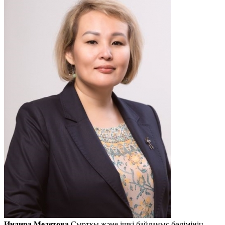
Индира Медетова
Сыртқы және ішкі байланыс бөлімінің