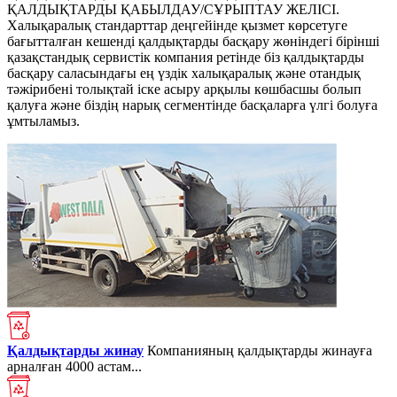
ҚАЛДЫҚТАРДЫ ҚАБЫЛДАУ/СҰРЫПТАУ ЖЕЛІСІ.
Халықаралық стандарттар деңгейінде қызмет көрсетуге
бағытталған кешенді қалдықтарды басқару жөніндегі бірінші
қазақстандық сервистік компания ретінде біз қалдықтарды
басқару саласындағы ең үздік халықаралық және отандық
тәжірибені толықтай іске асыру арқылы көшбасшы болып
қалуға және біздің нарық сегментінде басқаларға үлгі болуға
ұмтыламыз.
Қалдықтарды жинау
Компанияның қалдықтарды жинауға
арналған 4000 астам...