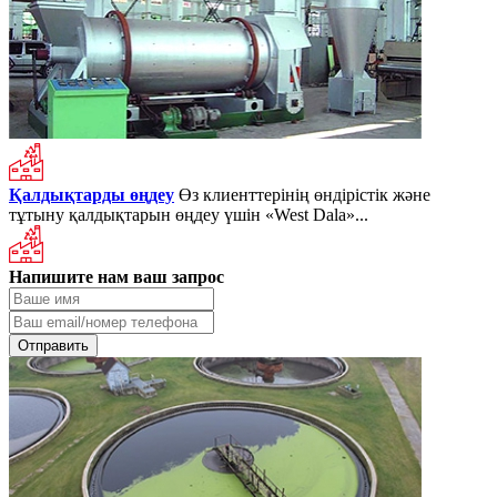
Қалдықтарды өңдеу
Өз клиенттерінің өндірістік және
тұтыну қалдықтарын өңдеу үшін «West Dala»...
Напишите нам ваш запрос