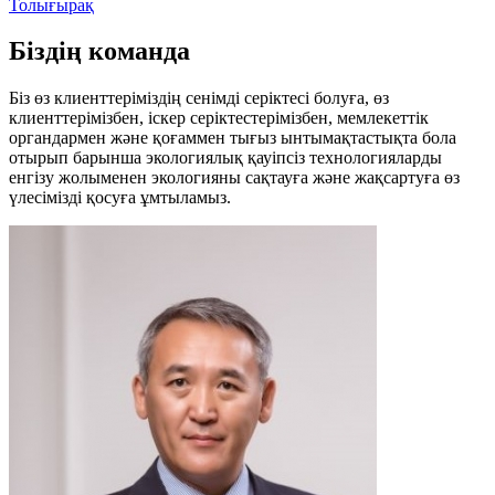
Толығырақ
Біздің команда
Біз өз клиенттеріміздің сенімді серіктесі болуға, өз
клиенттерімізбен, іскер серіктестерімізбен, мемлекеттік
органдармен және қоғаммен тығыз ынтымақтастықта бола
отырып барынша экологиялық қауіпсіз технологияларды
енгізу жолыменен экологияны сақтауға және жақсартуға өз
үлесімізді қосуға ұмтыламыз.