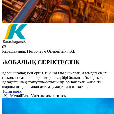
03
Қарашығанақ Петролеум Оперейтинг Б.В.
ЖОБАЛЫҚ СЕРІКТЕСТІК
Қарашығанақ кен орны 1979 жылы ашылған, әлемдегі ең ірі
газконденсаты кен орындарының бірі болып табылады, ол
Қазақстанның солтүстік-батысында орналасқан және 280
шаршы шақырымнан астам аумақты алып жатыр.
Толығырақ
«ҚазМұнайГаз» Ұлттық компаниясы