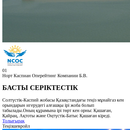
01
Норт Каспиан Оперейтинг Компании Б.В.
БАСТЫ СЕРІКТЕСТІК
Солтүстік-Каспий жобасы Қазақстандағы теңіз мұнайгаз кен
орындарын игерудегі алғашқы ірі жоба болып
табылады.Оның құрамына ірі төрт кен орны: Қашаған,
Қайраң, Ақтоты және Оңтүстік-Батыс Қашаған кіреді.
Толығырақ
Теңізшевройл