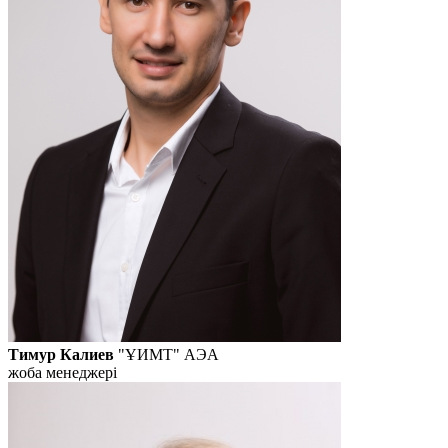
Тимур Калиев
"ҰИМТ" АЭА
жоба менеджері