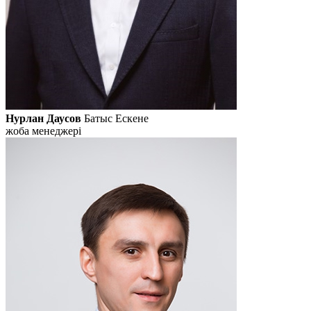
Нурлан Даусов
Батыс Ескене
жоба менеджері