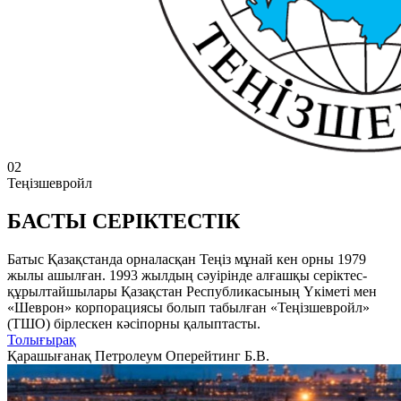
02
Теңізшевройл
БАСТЫ СЕРІКТЕСТІК
Батыс Қазақстанда орналасқан Теңіз мұнай кен орны 1979
жылы ашылған. 1993 жылдың сәуірінде алғашқы серіктес-
құрылтайшылары Қазақстан Республикасының Үкіметі мен
«Шеврон» корпорациясы болып табылған «Теңізшевройл»
(ТШО) бірлескен кәсіпорны қалыптасты.
Толығырақ
Қарашығанақ Петролеум Оперейтинг Б.В.