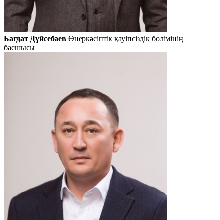
Багдат Дүйсебаев
Өнеркәсіптік қауіпсіздік бөлімінің
басшысы