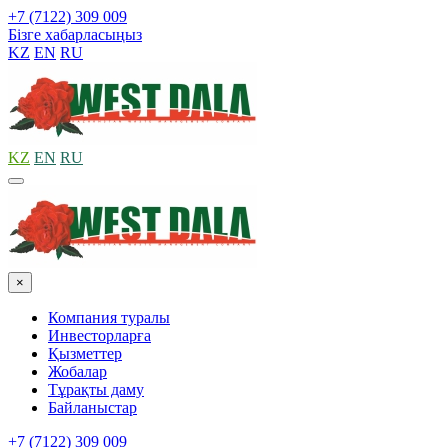
+7 (7122) 309 009
Бізге хабарласыңыз
KZ
EN
RU
KZ
EN
RU
×
Компания туралы
Инвесторларға
Қызметтер
Жобалар
Тұрақты даму
Байланыстар
+7 (7122) 309 009