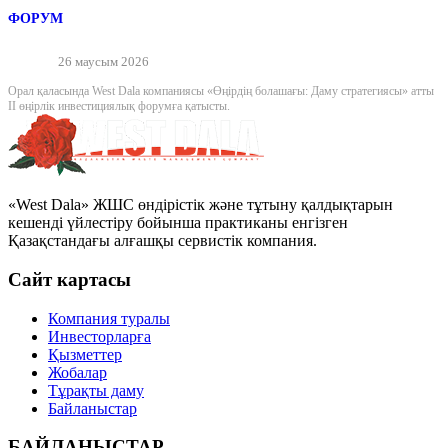
ФОРУМ
26 маусым 2026
Орал қаласында West Dala компаниясы «Өңірдің болашағы: Даму стратегиясы» атты
II өңірлік инвестициялық форумға қатысты.
«West Dala» ЖШС өндірістік және тұтыну қалдықтарын
кешенді үйлестіру бойынша практиканы енгізген
Қазақстандағы алғашқы сервистік компания.
Сайт картасы
Компания туралы
Инвесторларға
Қызметтер
Жобалар
Тұрақты даму
Байланыстар
БАЙЛАНЫСТАР