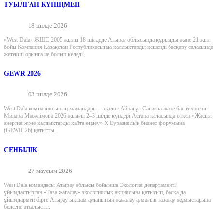
ТУЫЛҒАН КҮНІҢМЕН
18 шілде 2026
«West Dala» ЖШС 2005 жылы 18 шілдеде Атырау облысында құрылды және 21 жыл
бойы Компания Қазақстан Республикасында қалдықтарды кешенді басқару саласында
жетекші орынға ие болып келеді.
GEWR 2026
03 шілде 2026
West Dala компаниясының мамандары – эколог Айнагүл Сағиева және бас технолог
Минара Масәлімова 2026 жылғы 2–3 шілде күндері Астана қаласында өткен «Жасыл
энергия және қалдықтарды қайта өңдеу» X Еуразиялық бизнес-форумына
(GEWR’26) қатысты.
СЕНБІЛІК
27 маусым 2026
West Dala командасы Атырау облысы бойынша Экология департаменті
ұйымдастырған «Таза жағалау» экологиялық акциясына қатысып, басқа да
ұйымдармен бірге Атырау ықшам ауданының жағалау аумағын тазалау жұмыстарына
белсене атсалысты.