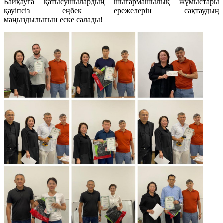
Байқауға қатысушылардың шығармашылық жұмыстары
қауіпсіз еңбек ережелерін сақтаудың
маңыздылығын еске салады!