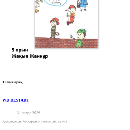
Толығырақ:
WD RESTART
31 шілде 2026
Қалдықтарды басқарудың зияткерлік жүйесі