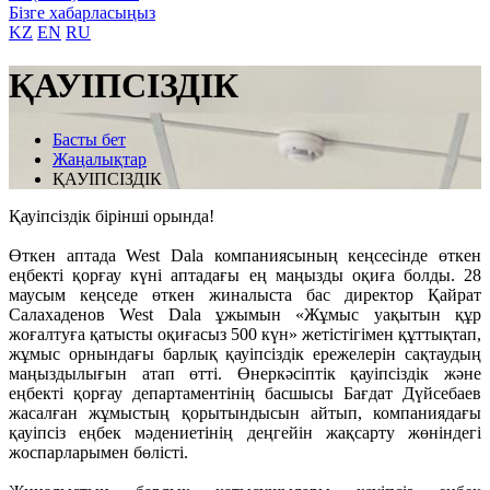
Бізге хабарласыңыз
KZ
EN
RU
ҚАУІПСІЗДІК
Басты бет
Жаңалықтар
ҚАУІПСІЗДІК
Қауіпсіздік бірінші орында!
Өткен аптада West Dala компаниясының кеңсесінде өткен
еңбекті қорғау күні аптадағы ең маңызды оқиға болды. 28
маусым кеңседе өткен жиналыста бас директор Қайрат
Салахаденов West Dala ұжымын «Жұмыс уақытын құр
жоғалтуға қатысты оқиғасыз 500 күн» жетістігімен құттықтап,
жұмыс орнындағы барлық қауіпсіздік ережелерін сақтаудың
маңыздылығын атап өтті. Өнеркәсіптік қауіпсіздік және
еңбекті қорғау департаментінің басшысы Бағдат Дүйсебаев
жасалған жұмыстың қорытындысын айтып, компаниядағы
қауіпсіз еңбек мәдениетінің деңгейін жақсарту жөніндегі
жоспарларымен бөлісті.