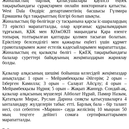
Жиналыстың барлық қатысушылары қауіпсіз еңбек
тақырыбындағы сұрақтармен онлайн викторинаға қатысты.
West Dala Өндіріс департаментінің басшысы Гүлмира
Ермашева бұл тақырыптың білгірі болып шықты.
Жиналыстың бір бөлігінде су тасқынына қарсы іс-шаралардың
73 еріктісі марапатталды, олар қорғаныс құрылымдарын
тұрғызып, ҚБК мен ҚӨжОКП маңындағы Қара өзенге
топырақ толтырылған қаптарды қолмен тасыған болатын.
Еріктілер белсенділігі мен қажырлы еңбегі үшін құрмет
грамоталарымен және естелік кәдесыйларымен марапатталды.
Жиналыстың ең қызықты бөлігі – ҚжЕҚ тақырыбындағы
балалар суреттері байқауының жеңімпаздарын жариялау
болды.
Қазылар алқасының шешімі бойынша келесідей жеңімпаздар
анықталды: 1 орын – Мейрамбекқызы Әйгерім; 2 орын –
Ізберген Камилла; 3 орын – Салауат Айсұлу; 4 орын –
Мейрамбекқызы Нұрия; 5 орын – Жақып Жаннұр. Сондай-ақ,
қазылар алқасының мүшелері Айболат Нұрай, Памир Назым,
Қататқали Мирас, Руслан Дарина сияқты қатысушыларға 4
ынталандару жүлделерін табыс етті. Барлық бала - бір талант
иесі, сол себептен «Марвин» сауда желісінің 10 мыңнан 50
мың теңгеге дейінгі сомаға сертификаттарымен
марапатталды.