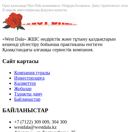
Орал қаласында West Dala компаниясы «Өңірдің болашағы: Даму стратегиясы» атты
II өңірлік инвестициялық форумға қатысты.
«West Dala» ЖШС өндірістік және тұтыну қалдықтарын
кешенді үйлестіру бойынша практиканы енгізген
Қазақстандағы алғашқы сервистік компания.
Сайт картасы
Компания туралы
Инвесторларға
Қызметтер
Жобалар
Тұрақты даму
Байланыстар
БАЙЛАНЫСТАР
+7 (7122) 309 009, 304 300
westdala@westdala.kz