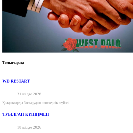
Толығырақ:
WD RESTART
31 шілде 2026
Қалдықтарды басқарудың зияткерлік жүйесі
ТУЫЛҒАН КҮНІҢМЕН
18 шілде 2026