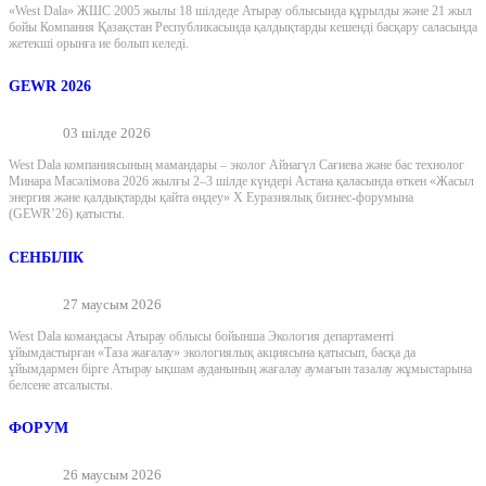
«West Dala» ЖШС 2005 жылы 18 шілдеде Атырау облысында құрылды және 21 жыл
бойы Компания Қазақстан Республикасында қалдықтарды кешенді басқару саласында
жетекші орынға ие болып келеді.
GEWR 2026
03 шілде 2026
West Dala компаниясының мамандары – эколог Айнагүл Сағиева және бас технолог
Минара Масәлімова 2026 жылғы 2–3 шілде күндері Астана қаласында өткен «Жасыл
энергия және қалдықтарды қайта өңдеу» X Еуразиялық бизнес-форумына
(GEWR’26) қатысты.
СЕНБІЛІК
27 маусым 2026
West Dala командасы Атырау облысы бойынша Экология департаменті
ұйымдастырған «Таза жағалау» экологиялық акциясына қатысып, басқа да
ұйымдармен бірге Атырау ықшам ауданының жағалау аумағын тазалау жұмыстарына
белсене атсалысты.
ФОРУМ
26 маусым 2026