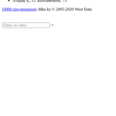
Атырау қ., ст. Балғымбаева, 75
SMM продвижение
4like.kz © 2005-2020 West Dala
Полная версия сайта
×