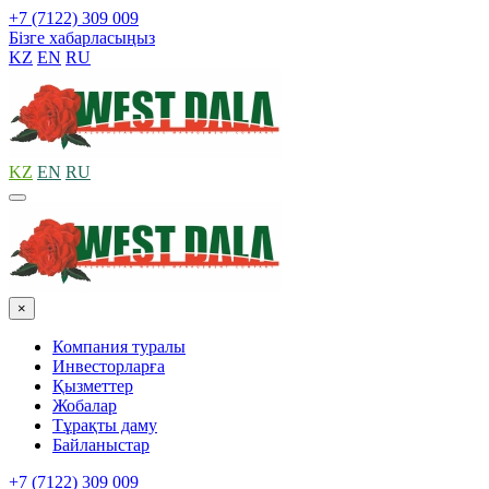
+7 (7122) 309 009
Бізге хабарласыңыз
KZ
EN
RU
KZ
EN
RU
×
Компания туралы
Инвесторларға
Қызметтер
Жобалар
Тұрақты даму
Байланыстар
+7 (7122) 309 009