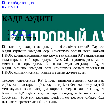
Бізге хабарласыңыз
KZ
EN
RU
КАДР АУДИТІ
Басты бет
Жаңалықтар
КАДР АУДИТІ
Біз тағы да жақсы жаңалықпен бөліскіміз келеді! Сәуірде
біздің бірнеше жылдан бері клиентіміз болып келе жатқан
НКОК компаниясында кадр құжаттамасының ҚР заңдарының
талаптарына сай орындалуы, WestDala процедурасы және
саясатының орындалуы бойынша аудит аяқталды. Аудит
біздің бірнеше жылдан бері клиентіміз болып табылатын
НКОК компаниясының қызметтерімен жүзеге асты.
Тексеру барысында ҚР Еңбек заңнамаларының сақталуы,
еңбек қатынастары, еңбек қауіпсіздігі, еңбекақы төлеу тәртібі
мен жүйесі және басқа да көрсеткіштер бағаланды. Аудит
бойынша ҚР еңбек заңнамаларын сақтауды бағалау жалпы
100%-дың 98%-ын құрады. Бекітіліген кестеге сәйкес бұл
нәтиже «керемет» деп бағаланады.