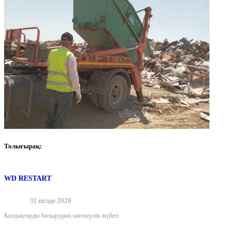
Толығырақ:
WD RESTART
31 шілде 2026
Қалдықтарды басқарудың зияткерлік жүйесі