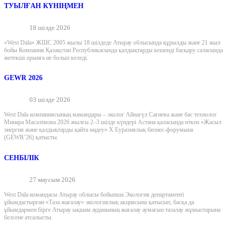
ТУЫЛҒАН КҮНІҢМЕН
18 шілде 2026
«West Dala» ЖШС 2005 жылы 18 шілдеде Атырау облысында құрылды және 21 жыл
бойы Компания Қазақстан Республикасында қалдықтарды кешенді басқару саласында
жетекші орынға ие болып келеді.
GEWR 2026
03 шілде 2026
West Dala компаниясының мамандары – эколог Айнагүл Сағиева және бас технолог
Минара Масәлімова 2026 жылғы 2–3 шілде күндері Астана қаласында өткен «Жасыл
энергия және қалдықтарды қайта өңдеу» X Еуразиялық бизнес-форумына
(GEWR’26) қатысты.
СЕНБІЛІК
27 маусым 2026
West Dala командасы Атырау облысы бойынша Экология департаменті
ұйымдастырған «Таза жағалау» экологиялық акциясына қатысып, басқа да
ұйымдармен бірге Атырау ықшам ауданының жағалау аумағын тазалау жұмыстарына
белсене атсалысты.