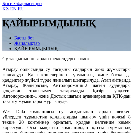
Бізге хабарласыңыз
KZ
EN
RU
ҚАЙЫРЫМДЫЛЫҚ
Басты бет
Жаңалықтар
ҚАЙЫРЫМДЫЛЫҚ
Су тасқынынан зардап шеккендерге көмек.
Атырау облысында су тасқыны салдарын жою жұмыстары
жалғасуда. Қала көшелерінен тұрмыстық және басқа да
қалдықтар жүйелі түрде жиналып шығарылуда. Атап айтқанда
Атырау, Жадырасын, Автодорожник-2 шағын аудандары
қоқыстан толығымен тазартылды. Қазіргі уақытта
Автодорожник-1 және Достық шағын аудандарында ҚТҚ-дан
тазарту жұмыстары жүргізілуде.
West Dala компаниясы су тасқынынан зардап шеккен
үйлерден тұрмыстық қалдықтарды шығару үшін көлемі 8
текше 20 контейнер орнатып, қолдан келгенше көмек
көрсетуде. Осы мақсатта компаниядан қатты тұрмыстық
қалдық бункерлерін полигонға тасымалдау үшін бункерлік