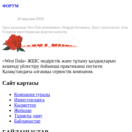
ФОРУМ
26 маусым 2026
Орал қаласында West Dala компаниясы «Өңірдің болашағы: Даму стратегиясы» атты
II өңірлік инвестициялық форумға қатысты.
«West Dala» ЖШС өндірістік және тұтыну қалдықтарын
кешенді үйлестіру бойынша практиканы енгізген
Қазақстандағы алғашқы сервистік компания.
Сайт картасы
Компания туралы
Инвесторларға
Қызметтер
Жобалар
Тұрақты даму
Байланыстар