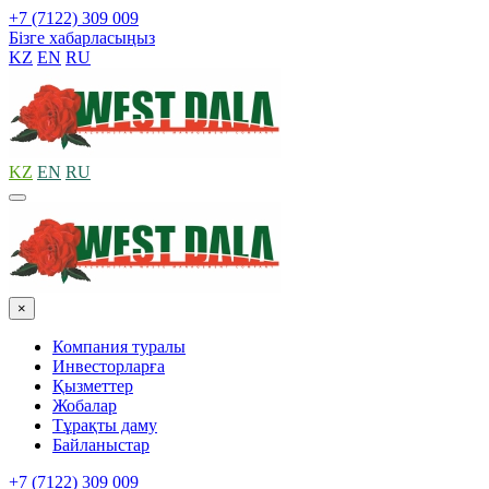
+7 (7122) 309 009
Бізге хабарласыңыз
KZ
EN
RU
KZ
EN
RU
×
Компания туралы
Инвесторларға
Қызметтер
Жобалар
Тұрақты даму
Байланыстар
+7 (7122) 309 009