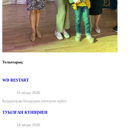
Толығырақ:
WD RESTART
31 шілде 2026
Қалдықтарды басқарудың зияткерлік жүйесі
ТУЫЛҒАН КҮНІҢМЕН
18 шілде 2026