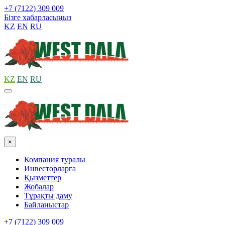
+7 (7122) 309 009
Бізге хабарласыңыз
KZ
EN
RU
KZ
EN
RU
×
Компания туралы
Инвесторларға
Қызметтер
Жобалар
Тұрақты даму
Байланыстар
+7 (7122) 309 009