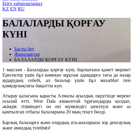
Бізге хабарласыңыз
KZ
EN
RU
БАЛАЛАРДЫ ҚОРҒАУ
КҮНІ
Басты бет
Жаңалықтар
БАЛАЛАРДЫ ҚОРҒАУ КҮНІ
1 маусым - Балаларды қорғау күні, барлығына қажет мереке!
Ересектер үшін бұл көмекке мұқтаж адамдарға тағы да назар
аударудың себебі, ал балалар үшін бұл махаббат пен
қамқорлықтағы бақытты күн.
Атырау қаласына қарасты Алмалы ауылдық округінде мереке
осылай өтті. West Dala кішкентай тұрғындарды қолдап,
әкімдік тізіміндегі он екі мүмкіндігі шектеулі және аз
қамтылған отбасы балаларына 20 мың теңге бөлді.
Барлық балаларға және олардың ата-аналарына зор денсаулық
және амандық тілейміз!