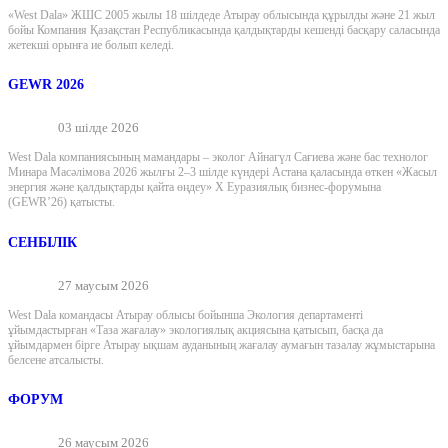
«West Dala» ЖШС 2005 жылы 18 шілдеде Атырау облысында құрылды және 21 жыл
бойы Компания Қазақстан Республикасында қалдықтарды кешенді басқару саласында
жетекші орынға ие болып келеді.
GEWR 2026
03 шілде 2026
West Dala компаниясының мамандары – эколог Айнагүл Сағиева және бас технолог
Минара Масәлімова 2026 жылғы 2–3 шілде күндері Астана қаласында өткен «Жасыл
энергия және қалдықтарды қайта өңдеу» X Еуразиялық бизнес-форумына
(GEWR’26) қатысты.
СЕНБІЛІК
27 маусым 2026
West Dala командасы Атырау облысы бойынша Экология департаменті
ұйымдастырған «Таза жағалау» экологиялық акциясына қатысып, басқа да
ұйымдармен бірге Атырау ықшам ауданының жағалау аумағын тазалау жұмыстарына
белсене атсалысты.
ФОРУМ
26 маусым 2026