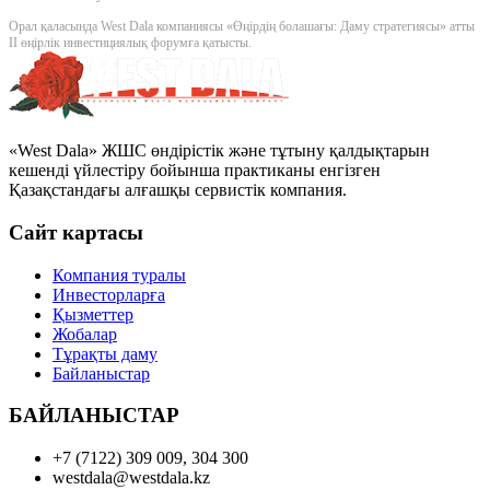
Орал қаласында West Dala компаниясы «Өңірдің болашағы: Даму стратегиясы» атты
II өңірлік инвестициялық форумға қатысты.
«West Dala» ЖШС өндірістік және тұтыну қалдықтарын
кешенді үйлестіру бойынша практиканы енгізген
Қазақстандағы алғашқы сервистік компания.
Сайт картасы
Компания туралы
Инвесторларға
Қызметтер
Жобалар
Тұрақты даму
Байланыстар
БАЙЛАНЫСТАР
+7 (7122) 309 009, 304 300
westdala@westdala.kz