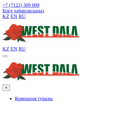
+7 (7122) 309 009
Бізге хабарласыңыз
KZ
EN
RU
KZ
EN
RU
×
Компания туралы