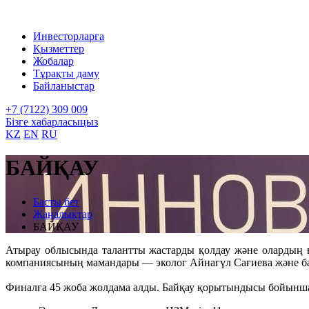
Инвесторларға
Қызметтер
Жобалар
Тұрақты даму
Байланыстар
+7 (7122) 309 009
Бізге хабарласыңыз
KZ
EN
RU
БАЙҚАУ
Басты бет
Жаңалықтар
БАЙҚАУ
Атырау облысында талантты жастарды қолдау және олардың ғ
компаниясының мамандары — эколог Айнагүл Сағиева және ба
Финалға 45 жоба жолдама алды. Байқау қорытындысы бойынша