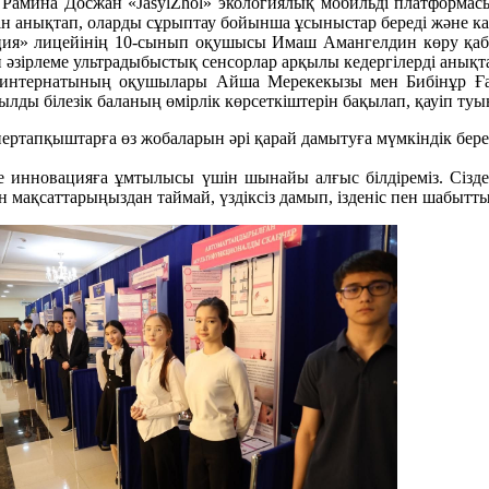
амина Досжан «JasylZhol» экологиялық мобильді платформасы
н анықтап, оларды сұрыптау бойынша ұсыныстар береді және кар
ия» лицейінің 10-сынып оқушысы Имаш Амангелдин көру қабіле
 әзірлеме ультрадыбыстық сенсорлар арқылы кедергілерді анық
-интернатының оқушылары Айша Мерекекызы мен Бибінұр Ға
лды білезік баланың өмірлік көрсеткіштерін бақылап, қауіп туын
ертапқыштарға өз жобаларын әрі қарай дамытуға мүмкіндік бере
инновацияға ұмтылысы үшін шынайы алғыс білдіреміз. Сіздерд
н мақсаттарыңыздан таймай, үздіксіз дамып, ізденіс пен шабытты