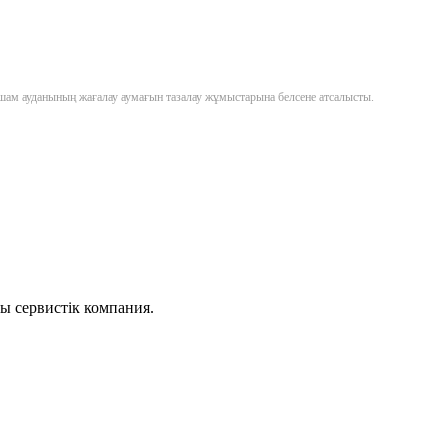
шам ауданының жағалау аумағын тазалау жұмыстарына белсене атсалысты.
ы сервистік компания.