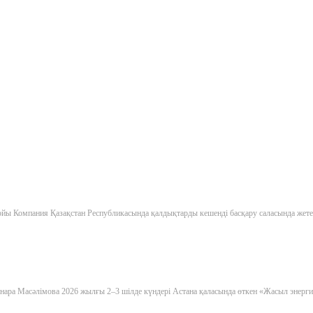
 Компания Қазақстан Республикасында қалдықтарды кешенді басқару саласында жетек
инара Масәлімова 2026 жылғы 2–3 шілде күндері Астана қаласында өткен «Жасыл энер