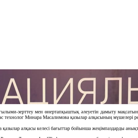
ылыми-зерттеу мен өнертапқыштық әлеуетін дамыту мақсатынд
с технолог Минара Масалимова қазылар алқасының мүшелері р
 қазылар алқасы келесі бағыттар бойынша жеңімпаздарды анық