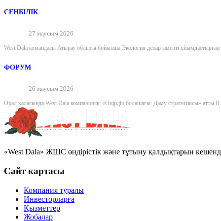
СЕНБІЛІК
27 маусым 2026
West Dala командасы Атырау облысы бойынша Экология департаменті ұйымдастырған «
ФОРУМ
26 маусым 2026
Орал қаласында West Dala компаниясы «Өңірдің болашағы: Даму стратегиясы» атты II
«West Dala» ЖШС өндірістік және тұтыну қалдықтарын кешенді
Сайт картасы
Компания туралы
Инвесторларға
Қызметтер
Жобалар