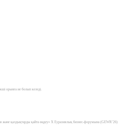
ші орынға ие болып келеді.
гия және қалдықтарды қайта өңдеу» X Еуразиялық бизнес-форумына (GEWR’26)