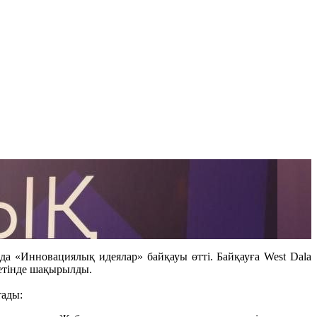
а «Инновациялық идеялар» байқауы өтті. Байқауға West Dala
етінде шақырылды.
тады: