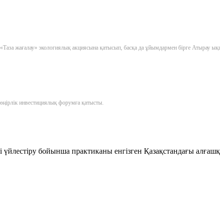
Таза жағалау» экологиялық акциясына қатысып, басқа да ұйымдармен бірге Атырау ық
 өңірлік инвестициялық форумға қатысты.
 үйлестіру бойынша практиканы енгізген Қазақстандағы алғашқ