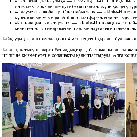
«Экология. Денсаулық» — НЗМ-нің 11-сынып оқушысы Р
интеллект арқылы шешуге бағытталған: жүйе қалдық түрі
«Әлеуметтік жобалар. Өнертабыстар» — «Білім-Инновац
құрылғысын ұсынды. Arduino платформасына негізделген
«Инновациялық стартап» — «Білім-Инновация» лицей
кенеттен өлім синдромының алдын алуға бағытталған: ақы
Байқаудың жалпы жүлде қоры 4 млн теңгені құрады, бұл жас өн
Барлық қатысушыларға батылдықтары, бастамашылдығы және 
игілігіне қызмет ететін болашақты қалыптастыруда. Алға қойға