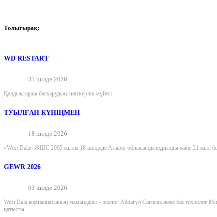
Толығырақ:
WD RESTART
31 шілде 2026
Қалдықтарды басқарудың зияткерлік жүйесі
ТУЫЛҒАН КҮНІҢМЕН
18 шілде 2026
«West Dala» ЖШС 2005 жылы 18 шілдеде Атырау облысында құрылды және 21 жыл бойы
GEWR 2026
03 шілде 2026
West Dala компаниясының мамандары – эколог Айнагүл Сағиева және бас технолог М
қатысты.