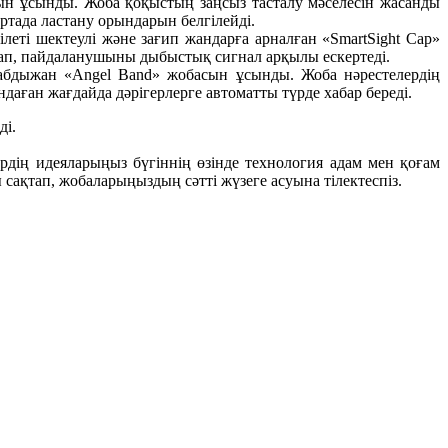
н ұсынды. Жоба қоқыстың заңсыз тасталу мәселесін жасанды
тада ластану орындарын белгілейді.
ті шектеулі және зағип жандарға арналған «SmartSight Cap»
тап, пайдаланушыны дыбыстық сигнал арқылы ескертеді.
бдыжан «Angel Band» жобасын ұсынды. Жоба нәрестелердің
даған жағдайда дәрігерлерге автоматты түрде хабар береді.
ді.
ің идеяларыңыз бүгіннің өзінде технология адам мен қоғам
 сақтап, жобаларыңыздың сәтті жүзеге асуына тілектеспіз.