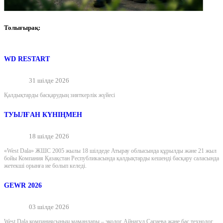
Толығырақ:
WD RESTART
31 шілде 2026
Қалдықтарды басқарудың зияткерлік жүйесі
ТУЫЛҒАН КҮНІҢМЕН
18 шілде 2026
«West Dala» ЖШС 2005 жылы 18 шілдеде Атырау облысында құрылды және 21 жыл
бойы Компания Қазақстан Республикасында қалдықтарды кешенді басқару саласында
жетекші орынға ие болып келеді.
GEWR 2026
03 шілде 2026
West Dala компаниясының мамандары – эколог Айнагүл Сағиева және бас технолог