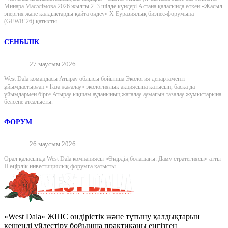
Минара Масәлімова 2026 жылғы 2–3 шілде күндері Астана қаласында өткен «Жасыл
энергия және қалдықтарды қайта өңдеу» X Еуразиялық бизнес-форумына
(GEWR’26) қатысты.
СЕНБІЛІК
27 маусым 2026
West Dala командасы Атырау облысы бойынша Экология департаменті
ұйымдастырған «Таза жағалау» экологиялық акциясына қатысып, басқа да
ұйымдармен бірге Атырау ықшам ауданының жағалау аумағын тазалау жұмыстарына
белсене атсалысты.
ФОРУМ
26 маусым 2026
Орал қаласында West Dala компаниясы «Өңірдің болашағы: Даму стратегиясы» атты
II өңірлік инвестициялық форумға қатысты.
«West Dala» ЖШС өндірістік және тұтыну қалдықтарын
кешенді үйлестіру бойынша практиканы енгізген