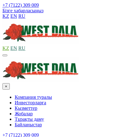
+7 (7122) 309 009
Бізге хабарласыңыз
KZ
EN
RU
KZ
EN
RU
×
Компания туралы
Инвесторларға
Қызметтер
Жобалар
Тұрақты даму
Байланыстар
+7 (7122) 309 009