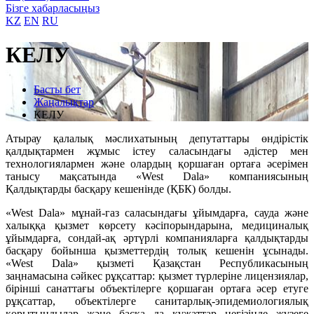
Бізге хабарласыңыз
KZ
EN
RU
КЕЛУ
Басты бет
Жаңалықтар
КЕЛУ
Атырау қалалық мәслихатының депутаттары өндірістік
қалдықтармен жұмыс істеу саласындағы әдістер мен
технологиялармен және олардың қоршаған ортаға әсерімен
танысу мақсатында «West Dala» компаниясының
Қалдықтарды басқару кешенінде (ҚБК) болды.
«West Dala» мұнай-газ саласындағы ұйымдарға, сауда және
халыққа қызмет көрсету кәсіпорындарына, медициналық
ұйымдарға, сондай-ақ әртүрлі компанияларға қалдықтарды
басқару бойынша қызметтердің толық кешенін ұсынады.
«West Dala» қызметі Қазақстан Республикасының
заңнамасына сәйкес рұқсаттар: қызмет түрлеріне лицензиялар,
бірінші санаттағы объектілерге қоршаған ортаға әсер етуге
рұқсаттар, объектілерге санитарлық-эпидемиологиялық
қорытындылар және басқа да құжаттар негізінде жүзеге