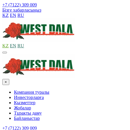
+7 (7122) 309 009
Бізге хабарласыңыз
KZ
EN
RU
KZ
EN
RU
×
Компания туралы
Инвесторларға
Қызметтер
Жобалар
Тұрақты даму
Байланыстар
+7 (7122) 309 009