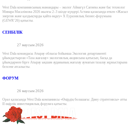
West Dala компаниясының мамандары – эколог Айнагүл Сағиева және бас технолог
Минара Масәлімова 2026 жылғы 2–3 шілде күндері Астана қаласында өткен «Жасыл
энергия және қалдықтарды қайта өңдеу» X Еуразиялық бизнес-форумына
(GEWR’26) қатысты.
СЕНБІЛІК
27 маусым 2026
West Dala командасы Атырау облысы бойынша Экология департаменті
ұйымдастырған «Таза жағалау» экологиялық акциясына қатысып, басқа да
ұйымдармен бірге Атырау ықшам ауданының жағалау аумағын тазалау жұмыстарына
белсене атсалысты.
ФОРУМ
26 маусым 2026
Орал қаласында West Dala компаниясы «Өңірдің болашағы: Даму стратегиясы» атты
II өңірлік инвестициялық форумға қатысты.