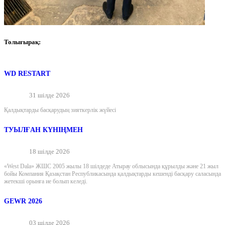
Толығырақ:
WD RESTART
31 шілде 2026
Қалдықтарды басқарудың зияткерлік жүйесі
ТУЫЛҒАН КҮНІҢМЕН
18 шілде 2026
«West Dala» ЖШС 2005 жылы 18 шілдеде Атырау облысында құрылды және 21 жыл
бойы Компания Қазақстан Республикасында қалдықтарды кешенді басқару саласында
жетекші орынға ие болып келеді.
GEWR 2026
03 шілде 2026