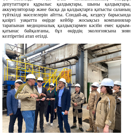
депутаттарға құрылыс қалдықтары, шыны қалдықтары,
аккумуляторлар және басқа да қалдықтарға қатысты саланың
түйткілді мәселелерін айтты. Сондай-ақ, кездесу барысында
қазіргі уақытта өңірде кейбір жосықсыз компаниялар
тарапынан медициналық қалдықтармен кәсіби емес қарым-
қатынас байқалғаны, бұл өңірдің экологиясына зиян
келтіретіні атап өтілді.