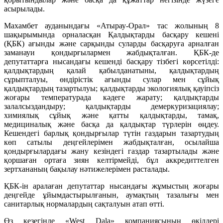
асырылады.
Махамбет ауданындағы «Атырау-Орал» тас жолының 8
шақырымында орналасқан Қалдықтарды басқару кешені
(ҚБК) ағынды және сарқынды суларды басқаруға арналған
заманауи қондырғылармен жабдықталған. ҚБК-де
депутаттарға нысандағы кешенді басқару тізбегі көрсетілді:
қалдықтардың қалай қабылданатыны, қалдықтардың
сұрыпталуы, өндірістік ағынды сулар мен сұйық
қалдықтардың тазартылуы; қалдықтарды экологиялық қауіпсіз
жоғары температурада кәдеге жарату; қалдықтарды
залалсыздандыру; қалдықтарды демеркуризациялау;
химиялық сұйық және қатты қалдықтарды, тамақ,
медициналық және басқа да қалдықтар түрлерін өңдеу.
Кешендегі барлық қондырғылар түтін газдарын тазартудың
көп сатылы деңгейлерімен жабдықталған, осылайша
қондырғылардағы жану кезіндегі газдар тазартылады және
қоршаған ортаға зиян келтірмейді, бұл аккредиттелген
зертхананың бақылау нәтижелерімен расталады.
ҚБК-ін аралаған депутаттар нысандағы жұмыстың жоғары
деңгейде ұйымдастырылғанын, аумақтың тазалығы мен
санитарлық нормалардың сақталуын атап өтті.
Өз кезегінде «West Dala» компаниясының өкілдері