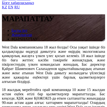
Бізге хабарласыңыз
KZ
EN
RU
МАРАПАТТАУ
Басты бет
Жаңалықтар
МАРАПАТТАУ
West Dala компаниясына 18 жыл болды! Осы уақыт ішінде біз
қалдықтарды өңдеуді дамытуға және өңірдің экологиясына
қамқорлық жасауға үлкен үлес қосып келеміз. 18 жыл ішінде
біз баға жетпес кәсіби тәжірибе жинақтадық және
пікірлестердің үлкен командасын жинадық. Бас директор
Қайрат Шаменович Салахаденов құрылтайшылардың атынан
және жеке атынан West Dala дамыту жолындағы үйлесімді
және қажырлы еңбектері үшін барлық қызметкерлерге
алғысын білдірді.
18 жылдық мерейтойға орай компанияда 10 және 15 жылдан
астам еңбек өтілі бар қызметкерлер марапатталды. Бас
кеңседе, ҚБК және ҚӨЖОКП-да өткен салтанатты жиындарда
90-нан астам адам алғыс хаттармен марапатталды! Олардың
компанияға деген адалдығы мен сенімі West Dala-ның іскерлік