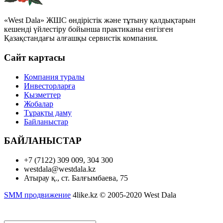
«West Dala» ЖШС өндірістік және тұтыну қалдықтарын
кешенді үйлестіру бойынша практиканы енгізген
Қазақстандағы алғашқы сервистік компания.
Сайт картасы
Компания туралы
Инвесторларға
Қызметтер
Жобалар
Тұрақты даму
Байланыстар
БАЙЛАНЫСТАР
+7 (7122) 309 009, 304 300
westdala@westdala.kz
Атырау қ., ст. Балғымбаева, 75
SMM продвижение
4like.kz © 2005-2020 West Dala
Полная версия сайта