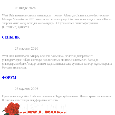
03 шілде 2026
West Dala компаниясының мамандары – эколог Айнагүл Сағиева және бас технолог
Минара Масәлімова 2026 жылғы 2–3 шілде күндері Астана қаласында өткен «Жасыл
энергия және қалдықтарды қайта өңдеу» X Еуразиялық бизнес-форумына
(GEWR’26) қатысты.
СЕНБІЛІК
27 маусым 2026
West Dala командасы Атырау облысы бойынша Экология департаменті
ұйымдастырған «Таза жағалау» экологиялық акциясына қатысып, басқа да
ұйымдармен бірге Атырау ықшам ауданының жағалау аумағын тазалау жұмыстарына
белсене атсалысты.
ФОРУМ
26 маусым 2026
Орал қаласында West Dala компаниясы «Өңірдің болашағы: Даму стратегиясы» атты
II өңірлік инвестициялық форумға қатысты.