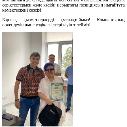
серіктестермен және кәсіби нарықтағы позициясын нығайтуға
көмектескені сөзсіз!
Барлық қызметкерлерді құттықтаймыз! Компанияның
өркендеуін және үздіксіз ілгерілеуін тілейміз!