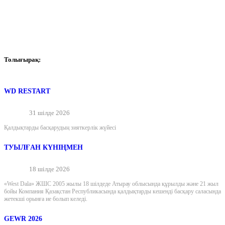
Толығырақ:
WD RESTART
31 шілде 2026
Қалдықтарды басқарудың зияткерлік жүйесі
ТУЫЛҒАН КҮНІҢМЕН
18 шілде 2026
«West Dala» ЖШС 2005 жылы 18 шілдеде Атырау облысында құрылды және 21 жыл
бойы Компания Қазақстан Республикасында қалдықтарды кешенді басқару саласында
жетекші орынға ие болып келеді.
GEWR 2026