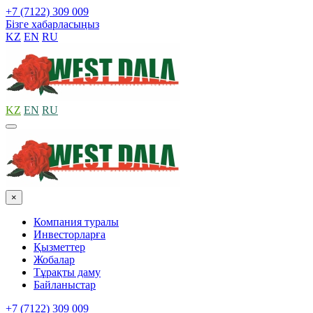
+7 (7122) 309 009
Бізге хабарласыңыз
KZ
EN
RU
KZ
EN
RU
×
Компания туралы
Инвесторларға
Қызметтер
Жобалар
Тұрақты даму
Байланыстар
+7 (7122) 309 009